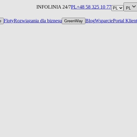
INFOLINIA 24/7
PL
+48 58 325 10 77
PL
Floty
Rozwiązania dla biznesu
Blog
Wsparcie
Portal Klien
e
GreenWay