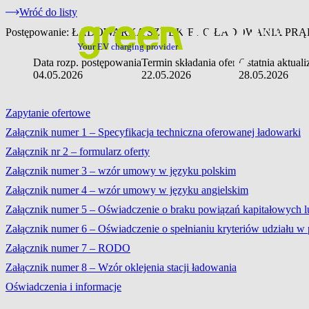
Wróć do listy
Postępowanie: ŁADOWARKA SZYBKIEGO ŁADOWANIA PR
Your EV charging provider
Data rozp. postępowania
Termin składania ofert
Ostatnia aktuali
04.05.2026
22.05.2026
28.05.2026
Zapytanie ofertowe
Załącznik numer 1 – Specyfikacja techniczna oferowanej ładowarki
Załącznik nr 2 – formularz oferty
Załącznik numer 3 – wzór umowy w języku polskim
Załącznik numer 4 – wzór umowy w języku angielskim
Załącznik numer 5 – Oświadczenie o braku powiązań kapitałowych 
Załącznik numer 6 – Oświadczenie o spełnianiu kryteriów udziału w
Załącznik numer 7 – RODO
Załącznik numer 8 – Wzór oklejenia stacji ładowania
Oświadczenia i informacje