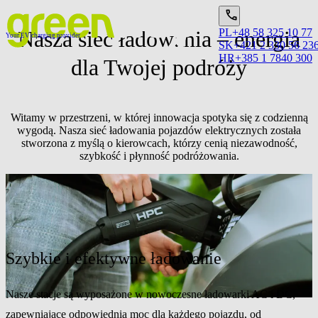
Nasza sieć ładowania – energia
PL
+48 58 325 10 77
Your EV charging provider
SK
+421 2 330 56 23
HR
+385 1 7840 300
dla Twojej podróży
Witamy w przestrzeni, w której innowacja spotyka się z codzienną
wygodą. Nasza sieć ładowania pojazdów elektrycznych została
stworzona z myślą o kierowcach, którzy cenią niezawodność,
szybkość i płynność podróżowania.
Dlaczego warto wybrać naszą sieć?
Szybkie i efektywne ładowanie
Nasze stacje są wyposażone w nowoczesne ładowarki AC i DC,
zapewniające odpowiednią moc dla każdego pojazdu, od