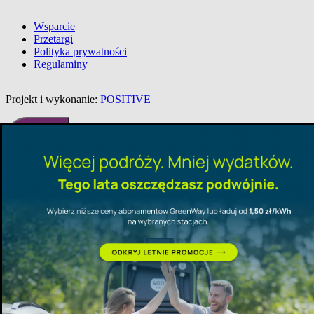
Wsparcie
Przetargi
Polityka prywatności
Regulaminy
Projekt i wykonanie:
POSITIVE
Aktualne
promocje