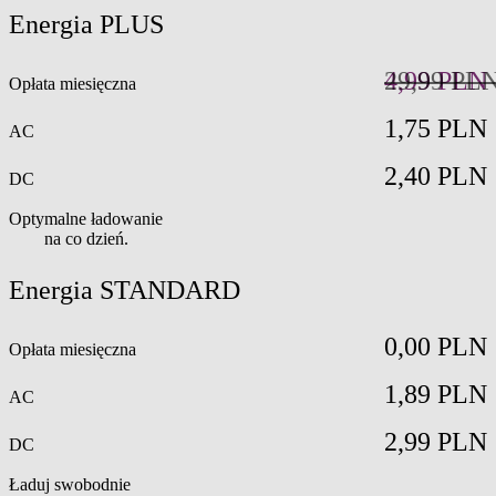
Energia
PLUS
29,99 PL
4,99 PLN
Opłata miesięczna
1,75 PLN
AC
2,40 PLN
DC
Optymalne ładowanie
na co dzień.
Energia
STANDARD
0,00 PLN
Opłata miesięczna
1,89 PLN
AC
2,99 PLN
DC
Ładuj swobodnie