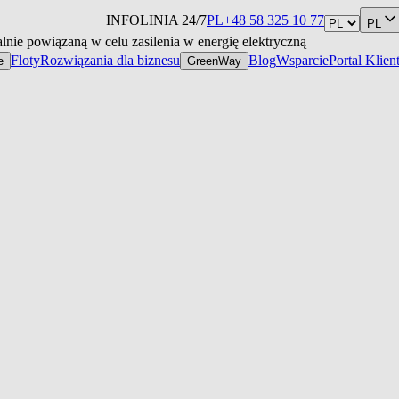
INFOLINIA 24/7
PL
+48 58 325 10 77
PL
nie powiązaną w celu zasilenia w energię elektryczną
Floty
Rozwiązania dla biznesu
Blog
Wsparcie
Portal Klien
e
GreenWay