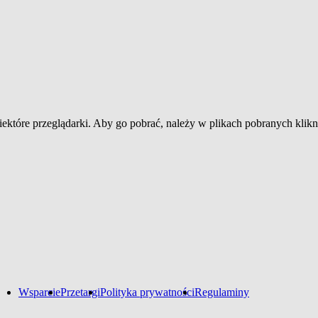
które przeglądarki. Aby go pobrać, należy w plikach pobranych klikn
Wsparcie
Przetargi
Polityka prywatności
Regulaminy