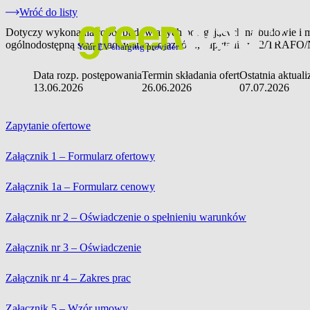
Wróć do listy
Dotyczy wykonania robót budowlanych polegających na budowie i mont
ogólnodostępną stację ładowania pojazdów., zapytanie nr 2/TRAFO/
Your EV charging provider
Data rozp. postępowania
Termin składania ofert
Ostatnia aktuali
13.06.2026
26.06.2026
07.07.2026
Zapytanie ofertowe
Załącznik 1 – Formularz ofertowy
Załącznik 1a – Formularz cenowy
Załącznik nr 2 – Oświadczenie o spełnieniu warunków
Załącznik nr 3 – Oświadczenie
Załącznik nr 4 – Zakres prac
Załącznik 5 – Wzór umowy