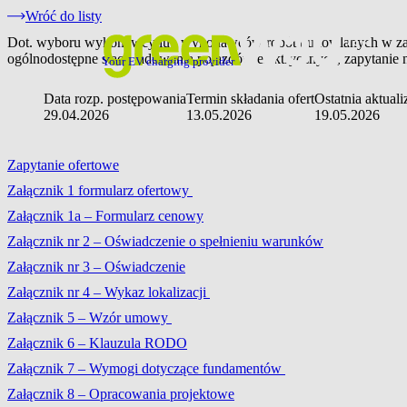
Wróć do listy
Dot. wyboru wykonawcy lub wykonawców robót budowlanych w zakresi
ogólnodostępne stacji ładowania pojazdów elektrycznych, zapytan
Your EV charging provider
Data rozp. postępowania
Termin składania ofert
Ostatnia aktuali
29.04.2026
13.05.2026
19.05.2026
Zapytanie ofertowe
Załącznik 1 formularz ofertowy
Załącznik 1a – Formularz cenowy
Załącznik nr 2 – Oświadczenie o spełnieniu warunków
Załącznik nr 3 – Oświadczenie
Załącznik nr 4 – Wykaz lokalizacji
Załącznik 5 – Wzór umowy
Załącznik 6 – Klauzula RODO
Załącznik 7 – Wymogi dotyczące fundamentów
Załącznik 8 – Opracowania projektowe