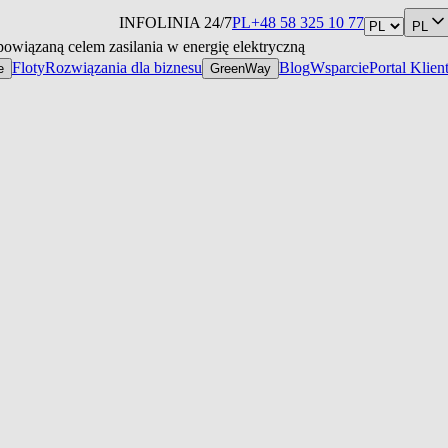
INFOLINIA 24/7
PL
+48 58 325 10 77
PL
wiązaną celem zasilania w energię elektryczną
Floty
Rozwiązania dla biznesu
Blog
Wsparcie
Portal Klien
e
GreenWay