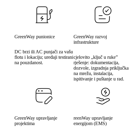
GreenWay punionice
GreenWay razvoj
infrastrukture
DC brzi ili AC punjači za vašu
flotu i lokaciju; uređaji testirani
cjelovito „ključ u ruke”
na pouzdanost.
rješenje: dokumentacija,
dozvole, izgradnja priključka
na mrežu, instalacija,
ispitivanje i puštanje u rad.
GreenWay upravljanje
reenWay upravljanje
projektima
energijom (EMS)