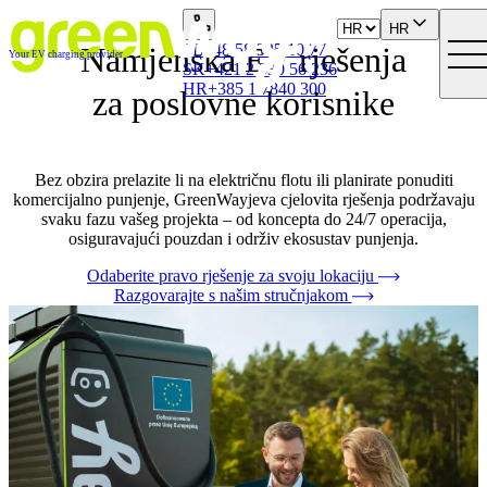
HR
Namjenska EV rješenja
PL
+48 58 325 10 77
Your EV charging provider
SK
+421 2 330 56 236
HR
+385 1 7840 300
za poslovne korisnike
Bez obzira prelazite li na električnu flotu ili planirate ponuditi
komercijalno punjenje, GreenWayjeva cjelovita rješenja podržavaju
svaku fazu vašeg projekta – od koncepta do 24/7 operacija,
osiguravajući pouzdan i održiv ekosustav punjenja.
Odaberite pravo rješenje za svoju lokaciju
Razgovarajte s našim stručnjakom
Djelujemo diljem srednje i istočne Europe (CEE):
u Poljskoj, Slovačkoj, Češkoj, Hrvatskoj, Austriji i Mađarskoj.
3 400+
750+
Punjači u partnerskim mrežama
Lokacije pod upravljanjem
Kome su namijenjena