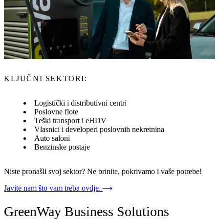
naša rješenja?
Naša su rješenja namijenjena svim organizacijama koje žele uvesti
EV punjenje na svojoj lokaciji – od jedne punionice do mreže na
više lokacija.
KLJUČNI SEKTORI:
Logistički i distributivni centri
Poslovne flote
Teški transport i eHDV
Vlasnici i developeri poslovnih nekretnina
Auto saloni
Benzinske postaje
Niste pronašli svoj sektor? Ne brinite, pokrivamo i vaše potrebe!
Javite nam što vam treba ovdje.
GreenWay Business Solutions