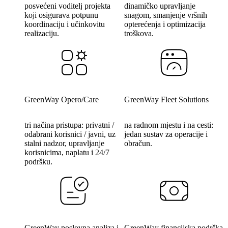
posvećeni voditelj projekta
dinamičko upravljanje
koji osigurava potpunu
snagom, smanjenje vršnih
koordinaciju i učinkovitu
opterećenja i optimizacija
realizaciju.
troškova.
GreenWay Opero/Care
GreenWay Fleet Solutions
tri načina pristupa: privatni /
na radnom mjestu i na cesti:
odabrani korisnici / javni, uz
jedan sustav za operacije i
stalni nadzor, upravljanje
obračun.
korisnicima, naplatu i 24/7
podršku.
GreenWay poslovna analiza i
GreenWay financijska podrška