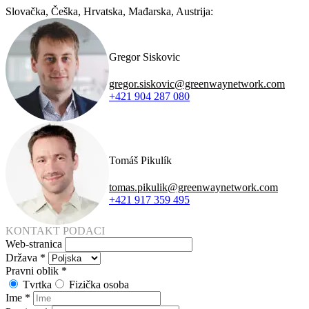
Slovačka, Češka, Hrvatska, Mađarska, Austrija:
Gregor Siskovic
gregor.siskovic@greenwaynetwork.com
+421 904 287 080
Tomáš Pikulík
tomas.pikulik@greenwaynetwork.com
+421 917 359 495
KONTAKT PODACI
Web-stranica
Država
*
Pravni oblik
*
Tvrtka
Fizička osoba
Ime
*