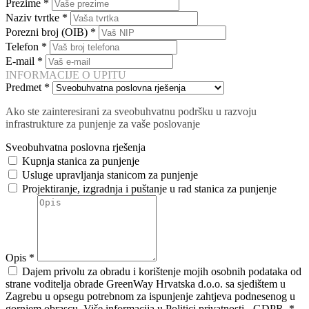
Prezime
*
Naziv tvrtke
*
Porezni broj (OIB)
*
Telefon
*
E-mail
*
INFORMACIJE O UPITU
Predmet
*
Ako ste zainteresirani za sveobuhvatnu podršku u razvoju
infrastrukture za punjenje za vaše poslovanje
Sveobuhvatna poslovna rješenja
Kupnja stanica za punjenje
Usluge upravljanja stanicom za punjenje
Projektiranje, izgradnja i puštanje u rad stanica za punjenje
Opis
*
Dajem privolu za obradu i korištenje mojih osobnih podataka od
strane voditelja obrade GreenWay Hrvatska d.o.o. sa sjedištem u
Zagrebu u opsegu potrebnom za ispunjenje zahtjeva podnesenog u
gornjem obrascu. Više informacija u Politici privatnosti - GDPR.
*